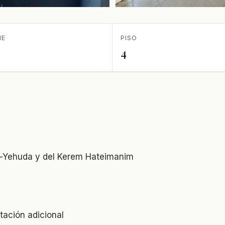
IE
PISO
4
n-Yehuda y del Kerem Hateimanim
itación adicional