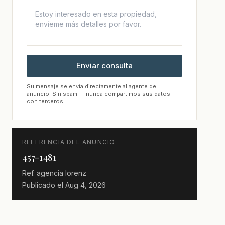
Enviar consulta
Su mensaje se envía directamente al agente del
anuncio. Sin spam — nunca compartimos sus datos
con terceros.
REFERENCIA DEL ANUNCIO
457-1481
Ref. agencia
lorenz
Publicado el
Aug 4, 2026