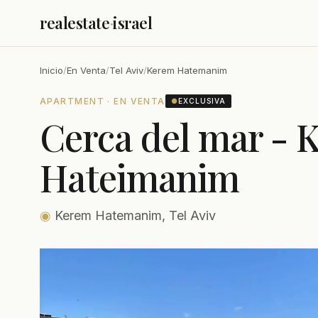
realestate
·
israel
Inicio
/
En Venta
/
Tel Aviv
/
Kerem Hatemanim
APARTMENT · EN VENTA
●
EXCLUSIVA
Cerca del mar - 
Hateimanim
◉
Kerem Hatemanim, Tel Aviv