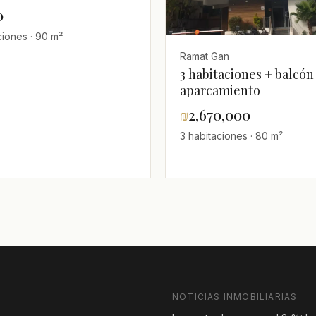
iones en alquiler en el
0
n de Ramat Gan, cerca
ciones · 90 m²
rque Hayarkon
Ramat Gan
3 habitaciones + balcón
aparcamiento
₪
2,670,000
3 habitaciones · 80 m²
NOTICIAS INMOBILIARIAS