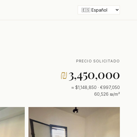
PRECIO SOLICITADO
₪
3,450,000
≈ $1,148,850 · €997,050
60,526 ₪/m²