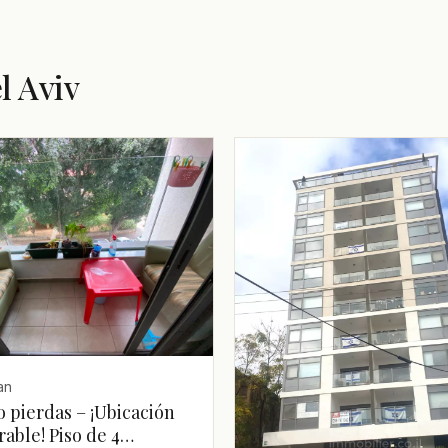
l Aviv
an
o pierdas – ¡Ubicación
able! Piso de 4