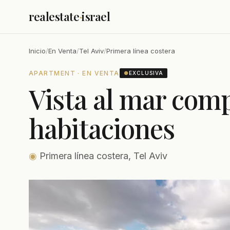
realestate
·
israel
Inicio
/
En Venta
/
Tel Aviv
/
Primera línea costera
APARTMENT · EN VENTA
●
EXCLUSIVA
Vista al mar comp
habitaciones
◉
Primera línea costera, Tel Aviv