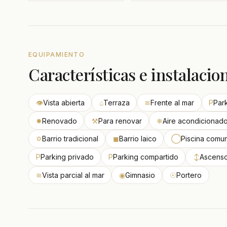
EQUIPAMIENTO
Características e instalacio
👁
Vista abierta
⌂
Terraza
≋
Frente al mar
P
Par
✹
Renovado
⚒
Para renovar
❄
Aire acondicionad
✡
Barrio tradicional
◼
Barrio laico
◯
Piscina comun
P
Parking privado
P
Parking compartido
↕
Ascenso
≋
Vista parcial al mar
◉
Gimnasio
☉
Portero