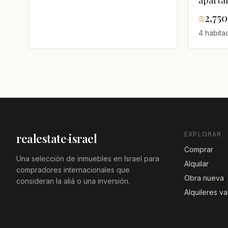
aparta
habita
₪
2,75
de mar,
4 habita
EXPLORAR
realestate
·
israel
Comprar
Una selección de inmuebles en Israel para
Alquilar
compradores internacionales que
Obra nueva
consideran la aliá o una inversión.
Alquileres v