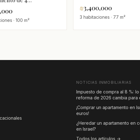
mento de 4
playa
₪
3,400,000
ciones en segunda línea
0,000
 con vistas al mar
3 habitaciones · 77 m²
ciones · 100 m²
NOTICIAS INMOBILIARIAS
Impuesto de compra al 8 %: lo
reforma de 2026 cambia para e
¡Comprar un apartamento en Is
euros!
acacionales
¿Heredar un apartamento en 
en Israel?
Todos los artículos →