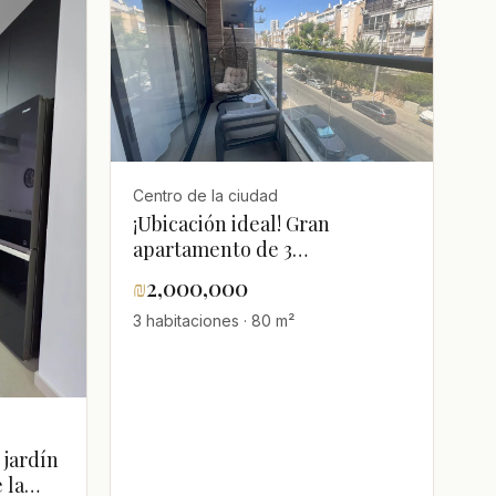
Centro de la ciudad
¡Ubicación ideal! Gran
apartamento de 3
habitaciones en venta, cerca
₪
2,000,000
del mar y los comercios –
3 habitaciones · 80 m²
Centro de la ciudad, Bat Yam
 jardín
 la