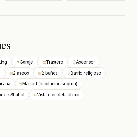
nes
king
⚑
Garaje
▤
Trastero
↕
Ascensor
o
◍
2 aseos
◍
2 baños
✡
Barrio religioso
itaria
⛨
Mamad (habitación segura)
r de Shabat
≋
Vista completa al mar