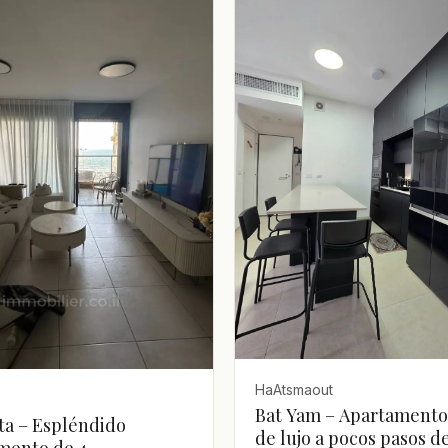
HaAtsmaout
Bat Yam – Apartamento
ta – Espléndido
de lujo a pocos pasos de