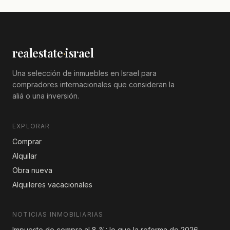
realestate
·
israel
Una selección de inmuebles en Israel para
compradores internacionales que consideran la
aliá o una inversión.
EXPLORAR
Comprar
Alquilar
Obra nueva
Alquileres vacacionales
NOTICIAS INMOBILIARIAS
Impuesto de compra al 8 %: lo que la reforma de 2026