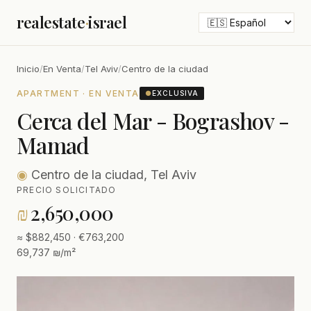
realestate
·
israel
Inicio
/
En Venta
/
Tel Aviv
/
Centro de la ciudad
APARTMENT · EN VENTA
●
EXCLUSIVA
Cerca del Mar - Bograshov -
Mamad
◉
Centro de la ciudad, Tel Aviv
PRECIO SOLICITADO
₪
2,650,000
≈ $882,450 · €763,200
69,737 ₪/m²