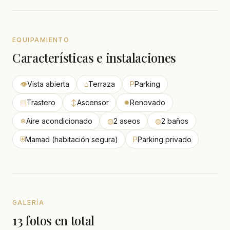
EQUIPAMIENTO
Características e instalaciones
👁
Vista abierta
⌂
Terraza
P
Parking
▤
Trastero
↕
Ascensor
✹
Renovado
❄
Aire acondicionado
◍
2 aseos
◍
2 baños
⛨
Mamad (habitación segura)
P
Parking privado
GALERÍA
13 fotos en total