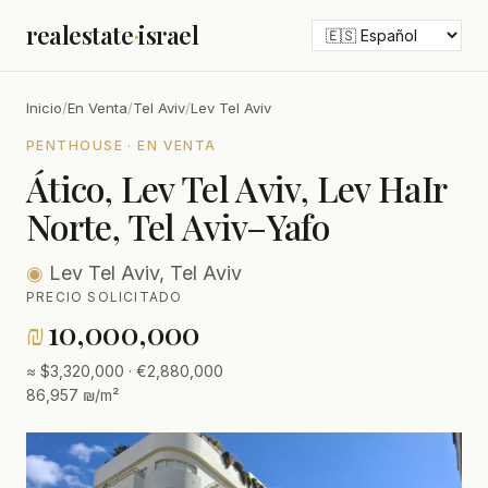
realestate
·
israel
Inicio
/
En Venta
/
Tel Aviv
/
Lev Tel Aviv
PENTHOUSE · EN VENTA
Ático, Lev Tel Aviv, Lev HaIr
Norte, Tel Aviv–Yafo
◉
Lev Tel Aviv, Tel Aviv
PRECIO SOLICITADO
₪
10,000,000
≈ $3,320,000 · €2,880,000
86,957 ₪/m²