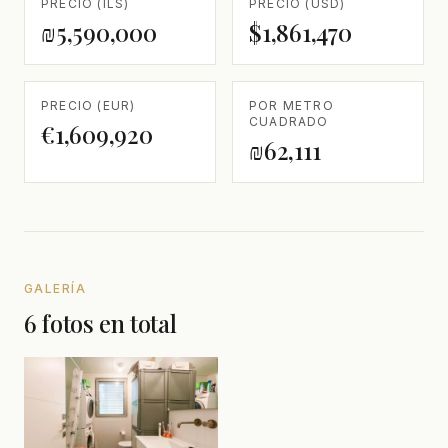
PRECIO (ILS)
PRECIO (USD)
₪5,590,000
$1,861,470
PRECIO (EUR)
POR METRO
CUADRADO
€1,609,920
₪62,111
GALERÍA
6 fotos en total