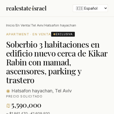
realestate
·
israel
Inicio
/
En Venta
/
Tel Aviv
/
Hatsafon hayachan
APARTMENT · EN VENTA
●
EXCLUSIVA
Soberbio 3 habitaciones en
edificio nuevo cerca de Kikar
Rabin con mamad,
ascensores, parking y
trastero
◉
Hatsafon hayachan, Tel Aviv
PRECIO SOLICITADO
₪
5,590,000
≈ $1,861,470 · €1,609,920