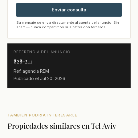
Enviar consulta
Su mensaje se envía directamente al agente del anuncio. Sin
spam — nunca compartimos sus datos con terceros.
REFERENCIA DEL ANUNCIO
828-211
Ref. agencia
REM
Publicado el
Jul 20, 2026
TAMBIÉN PODRÍA INTERESARLE
Propiedades similares en Tel Aviv