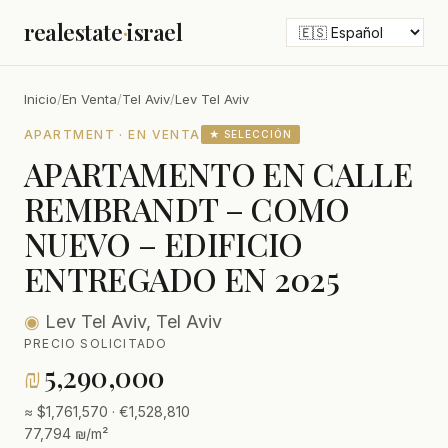
realestate
·
israel
Inicio
/
En Venta
/
Tel Aviv
/
Lev Tel Aviv
APARTMENT · EN VENTA
★ SELECCIÓN
APARTAMENTO EN CALLE
REMBRANDT – COMO
NUEVO – EDIFICIO
ENTREGADO EN 2025
◉
Lev Tel Aviv, Tel Aviv
PRECIO SOLICITADO
₪
5,290,000
≈ $1,761,570 · €1,528,810
77,794 ₪/m²