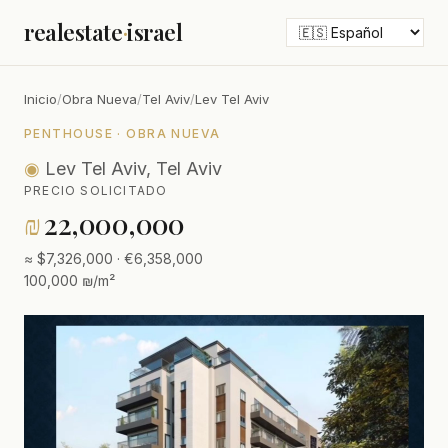
realestate
·
israel
Inicio
/
Obra Nueva
/
Tel Aviv
/
Lev Tel Aviv
PENTHOUSE · OBRA NUEVA
◉
Lev Tel Aviv, Tel Aviv
PRECIO SOLICITADO
₪
22,000,000
≈ $7,326,000 · €6,358,000
100,000 ₪/m²