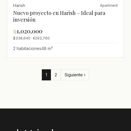
Harish
Apartment
Nuevo proyecto en Harish – Ideal para
inversión
₪
1,020,000
$338,640 · €293,760
2 habitaciones
48 m²
1
2
Siguiente ›