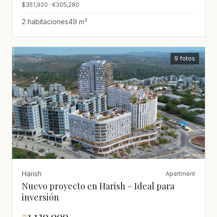
$351,920 · €305,280
2 habitaciones
49 m²
9 fotos
Harish
Apartment
Nuevo proyecto en Harish – Ideal para
inversión
₪
1,120,000