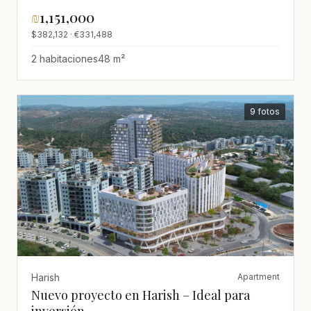
₪
1,151,000
$382,132 · €331,488
2 habitaciones
48 m²
9 fotos
Harish
Apartment
Nuevo proyecto en Harish – Ideal para
inversión