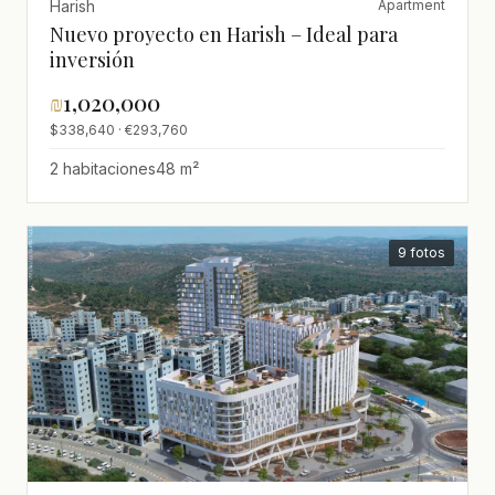
Harish
Apartment
Nuevo proyecto en Harish – Ideal para
inversión
₪
1,020,000
$338,640 · €293,760
2 habitaciones
48 m²
9 fotos