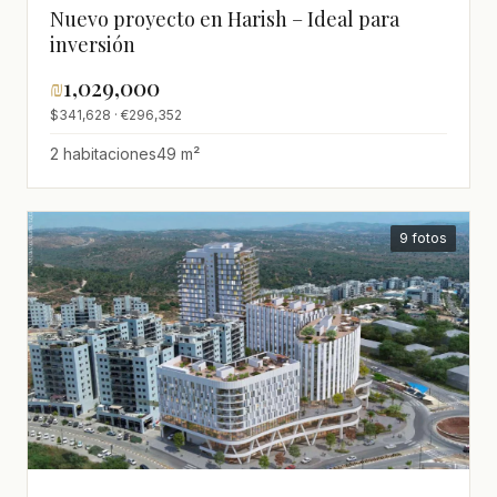
Nuevo proyecto en Harish – Ideal para
inversión
₪
1,029,000
$341,628 · €296,352
2 habitaciones
49 m²
9 fotos