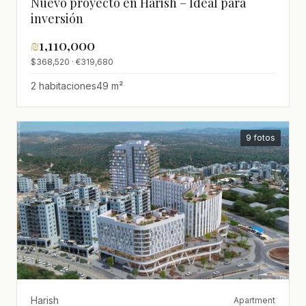
Nuevo proyecto en Harish – Ideal para
inversión
₪
1,110,000
$368,520 · €319,680
2 habitaciones
49 m²
9 fotos
Harish
Apartment