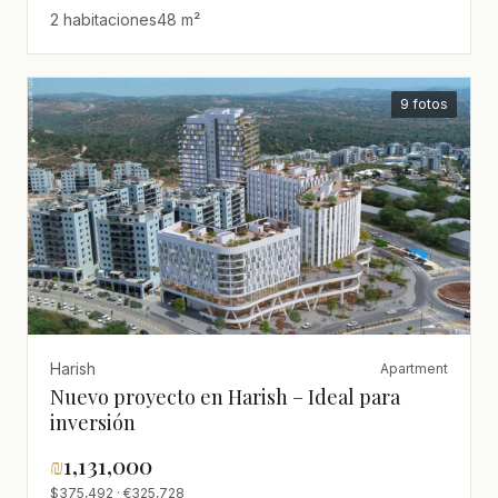
2 habitaciones
48 m²
9 fotos
Harish
Apartment
Nuevo proyecto en Harish – Ideal para
inversión
₪
1,131,000
$375,492 · €325,728