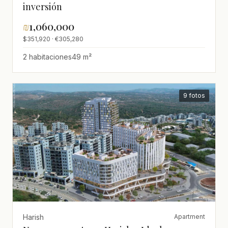
inversión
₪
1,060,000
$351,920 · €305,280
2 habitaciones
49 m²
9 fotos
Harish
Apartment