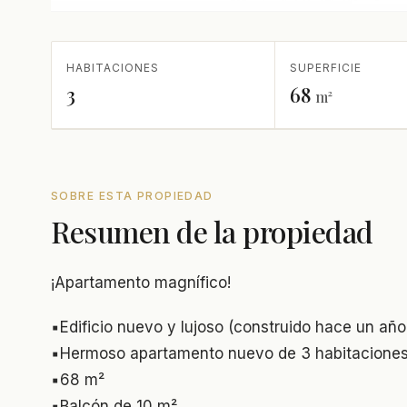
HABITACIONES
SUPERFICIE
3
68
m²
SOBRE ESTA PROPIEDAD
Resumen de la propiedad
¡Apartamento magnífico!
▪️Edificio nuevo y lujoso (construido hace un añ
▪️Hermoso apartamento nuevo de 3 habitacione
▪️68 m²
▪️Balcón de 10 m²