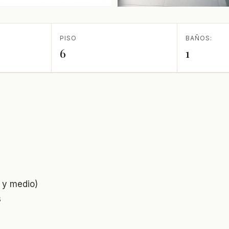
PISO
BAÑOS:
6
1
o y medio)
s