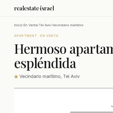
realestate
·
israel
Inicio
/
En Venta
/
Tel Aviv
/
Vecindario marítimo
APARTMENT · EN VENTA
Hermoso apartam
espléndida
◉
Vecindario marítimo, Tel Aviv